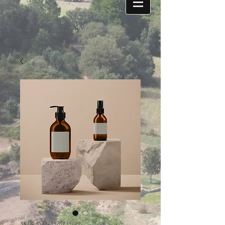
SKU: 364215376135199