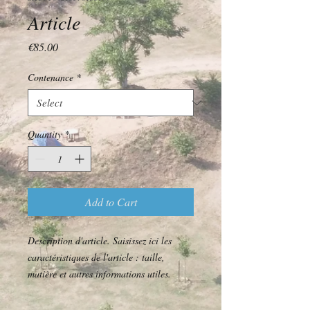
Article
Price
€85.00
Contenance
*
Quantity
*
Add to Cart
Description d'article. Saisissez ici les 
caractéristiques de l'article : taille, 
matière et autres informations utiles.