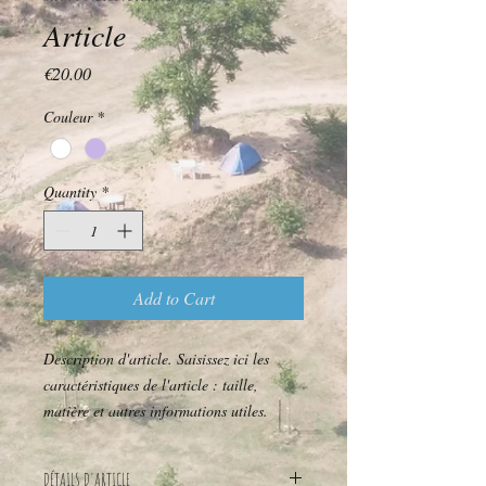
Article
Price
€20.00
Couleur
*
Quantity
*
Add to Cart
Description d'article. Saisissez ici les 
caractéristiques de l'article : taille, 
matière et autres informations utiles.
DÉTAILS D'ARTICLE