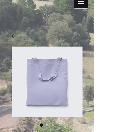
SKU: 364215375135191